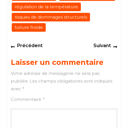
régulation de la température
risques de dommages structurels
toiture froide
Navigation
Previous
Next
Précédent
Suivant
de
post:
post
l’article
Laisser un commentaire
Votre adresse de messagerie ne sera pas
publiée.
Les champs obligatoires sont indiqués
avec
*
Commentaire
*