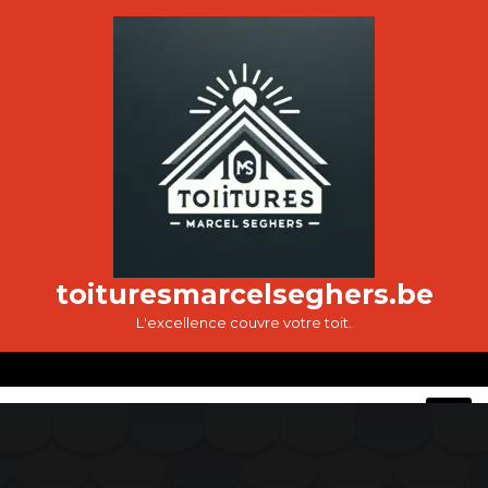
Passer
au
contenu
toituresmarcelseghers.be
L'excellence couvre votre toit.
O
M