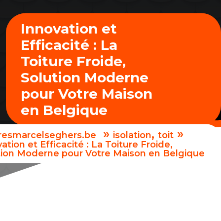
Innovation et
Efficacité : La
Toiture Froide,
Solution Moderne
pour Votre Maison
en Belgique
»
,
»
uresmarcelseghers.be
isolation
toit
ation et Efficacité : La Toiture Froide,
tion Moderne pour Votre Maison en Belgique