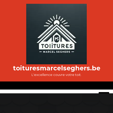
Passer
au
contenu
toituresmarcelseghers.be
L'excellence couvre votre toit.
O
M