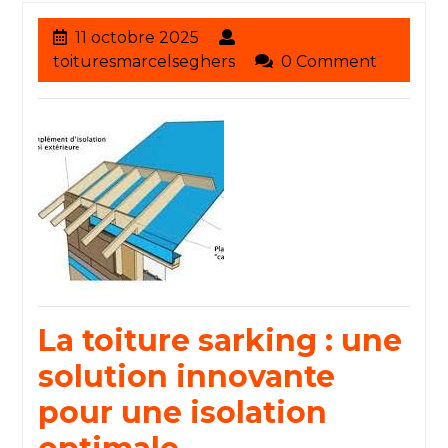
11
11 octobre 2025
octobre
toituresmarcelseghers
toituresmarcelseghers
0 Comment
2025
La toiture sarking : une
solution innovante
pour une isolation