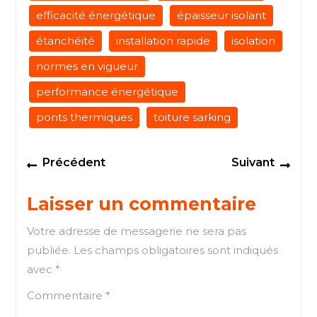
efficacité énergétique
épaisseur isolant
étanchéité
installation rapide
isolation
normes en vigueur
performance énergétique
ponts thermiques
toiture sarking
Navigation
Previous
Next
Précédent
Suivant
de
post:
post
l’article
Laisser un commentaire
Votre adresse de messagerie ne sera pas
publiée.
Les champs obligatoires sont indiqués
avec
*
Commentaire
*