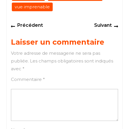
vue imprenable
Navigation
Previous
Next
Précédent
Suivant
de
post:
post
l’article
Laisser un commentaire
Votre adresse de messagerie ne sera pas
publiée.
Les champs obligatoires sont indiqués
avec
*
Commentaire
*