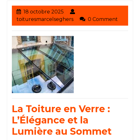
18
18 octobre 2025
octobre
toituresmarcelseghers
toituresmarcelseghers
0 Comment
2025
La Toiture en Verre :
L’Élégance et la
Lumière au Sommet