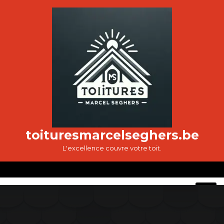
Passer
au
contenu
toituresmarcelseghers.be
L'excellence couvre votre toit.
O
M