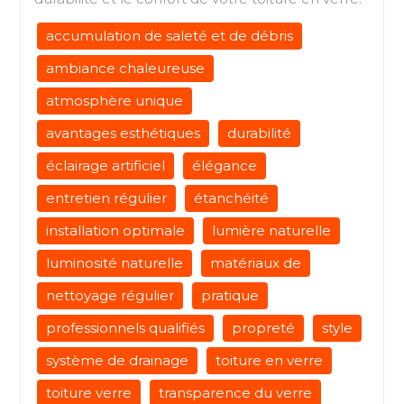
accumulation de saleté et de débris
ambiance chaleureuse
atmosphère unique
avantages esthétiques
durabilité
éclairage artificiel
élégance
entretien régulier
étanchéité
installation optimale
lumière naturelle
luminosité naturelle
matériaux de
nettoyage régulier
pratique
professionnels qualifiés
propreté
style
système de drainage
toiture en verre
toiture verre
transparence du verre