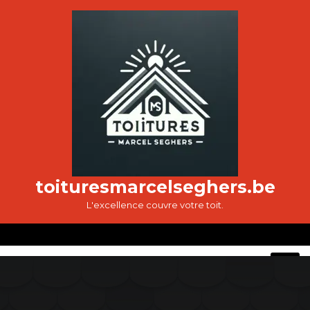
Passer
au
contenu
toituresmarcelseghers.be
L'excellence couvre votre toit.
O
M