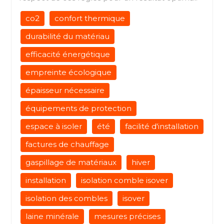
co2
confort thermique
durabilité du matériau
efficacité énergétique
empreinte écologique
épaisseur nécessaire
équipements de protection
espace à isoler
été
facilité d'installation
factures de chauffage
gaspillage de matériaux
hiver
installation
isolation comble isover
isolation des combles
isover
laine minérale
mesures précises