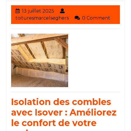
13
13 juillet 2025
juillet
toituresmarcelseghers
toituresmarcelseghers
0 Comment
2025
Isolation des combles
avec Isover : Améliorez
le confort de votre