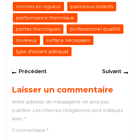
normes en vigueur
panneaux isolants
performance thermique
pertes thermiques
professionnel qualifié
rouleaux
surface nécessaire
type d'isolant adéquat
Navigation
Previous
Next
Précédent
Suivant
de
post:
post
l’article
Laisser un commentaire
Votre adresse de messagerie ne sera pas
publiée.
Les champs obligatoires sont indiqués
avec
*
Commentaire
*