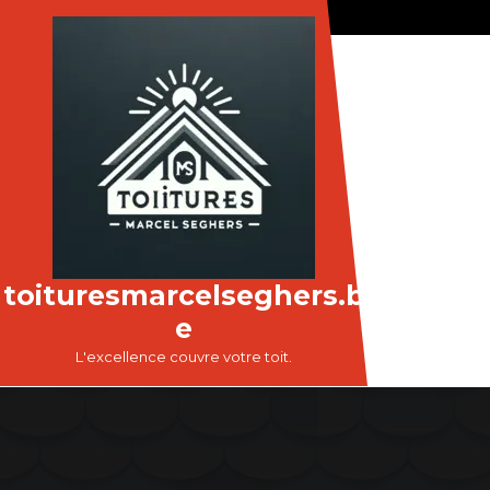
Passer
au
contenu
toituresmarcelseghers.b
e
L'excellence couvre votre toit.