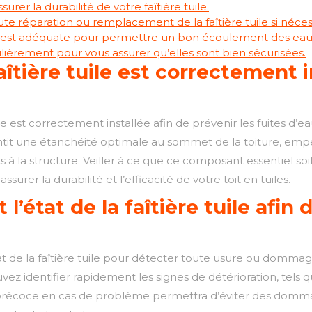
urer la durabilité de votre faîtière tuile.
te réparation ou remplacement de la faîtière tuile si néces
 est adéquate pour permettre un bon écoulement des eaux plu
gulièrement pour vous assurer qu’elles sont bien sécurisées.
îtière tuile est correctement i
uile est correctement installée afin de prévenir les fuites d’eau
rantit une étanchéité optimale au sommet de la toiture, empêc
à la structure. Veiller à ce que ce composant essentiel so
ssurer la durabilité et l’efficacité de votre toit en tuiles.
 l’état de la faîtière tuile afin
’état de la faîtière tuile pour détecter toute usure ou dom
vez identifier rapidement les signes de détérioration, tels 
écoce en cas de problème permettra d’éviter des dommage