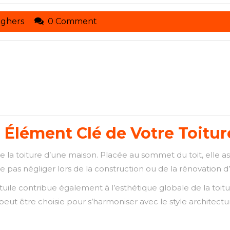
toituresmarcelseghers
eghers
0 Comment
Un Élément Clé de Votre Toitur
de la toiture d’une maison. Placée au sommet du toit, elle ass
 pas négliger lors de la construction ou de la rénovation d’u
e tuile contribue également à l’esthétique globale de la toi
 peut être choisie pour s’harmoniser avec le style architect