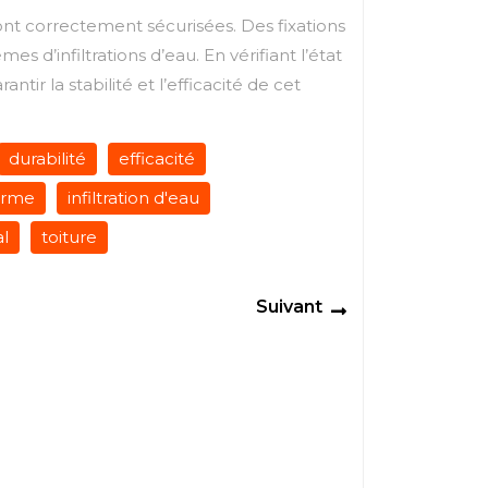
sont correctement sécurisées. Des fixations
 d’infiltrations d’eau. En vérifiant l’état
ir la stabilité et l’efficacité de cet
durabilité
efficacité
orme
infiltration d'eau
al
toiture
Next
Suivant
post: