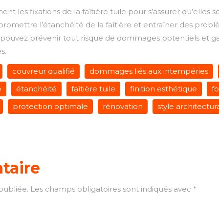
t les fixations de la faîtière tuile pour s’assurer qu’elles 
ettre l’étanchéité de la faîtière et entraîner des problèmes
pouvez prévenir tout risque de dommages potentiels et garant
s.
couvreur qualifié
dommages liés aux intempéries
e
étanchéité
faîtière tuile
finition esthétique
f
protection optimale
rénovation
style architectur
taire
publiée.
Les champs obligatoires sont indiqués avec
*