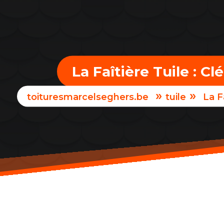
La Faîtière Tuile : C
»
»
toituresmarcelseghers.be
tuile
La F