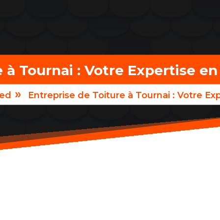
e à Tournai : Votre Expertise e
»
zed
Entreprise de Toiture à Tournai : Votre E