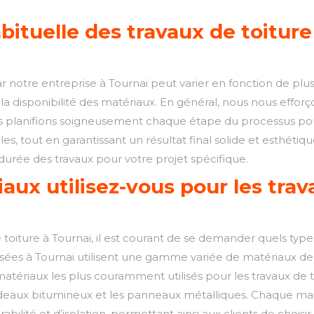
bituelle des travaux de toiture
ar notre entreprise à Tournai peut varier en fonction de plus
 la disponibilité des matériaux. En général, nous nous effor
ous planifions soigneusement chaque étape du processus po
bles, tout en garantissant un résultat final solide et esthéti
durée des travaux pour votre projet spécifique.
aux utilisez-vous pour les trav
toiture à Tournai, il est courant de se demander quels type
alisées à Tournai utilisent une gamme variée de matériaux 
matériaux les plus couramment utilisés pour les travaux de to
 bardeaux bitumineux et les panneaux métalliques. Chaque m
bilité et d’isolation, permettant ainsi aux clients de choisi