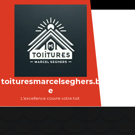
Passer
au
contenu
toituresmarcelseghers.b
e
L'excellence couvre votre toit.