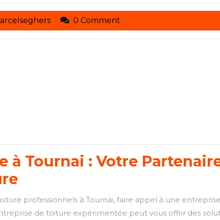
toituresmarcelseghers
arcelseghers
0 Comment
e à Tournai : Votre Partenai
ure
iture professionnels à Tournai, faire appel à une entreprise 
e entreprise de toiture expérimentée peut vous offrir des so