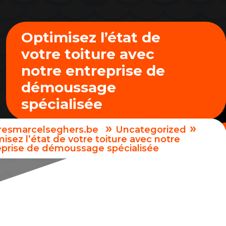
Optimisez l’état de
votre toiture avec
notre entreprise de
démoussage
spécialisée
»
»
uresmarcelseghers.be
Uncategorized
isez l’état de votre toiture avec notre
eprise de démoussage spécialisée