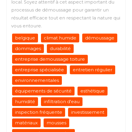
local. Soyez attentif à cet aspect important du
processus de démoussage pour garantir un
résultat efficace tout en respectant la nature qui
vous entoure.
belgique
climat humide
démoussage
dommages
durabilité
entreprise demoussage toiture
entreprise spécialisée
entretien régulier
environnementales
équipements de sécurité
esthétique
humidité
infiltration d'eau
inspection fréquente
investissement
matériaux
mousses