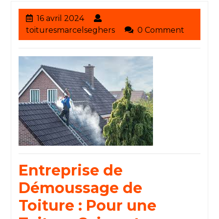
16
16 avril 2024
avril
toituresmarcelseghers
toituresmarcelseghers
0 Comment
2024
Entreprise de
Démoussage de
Toiture : Pour une