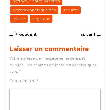
nettoyeur haute pression
professionnels qualifiés
sécurité
toiture
végétaux
Navigation
Previous
Next
Précédent
Suivant
de
post:
post
l’article
Laisser un commentaire
Votre adresse de messagerie ne sera pas
publiée.
Les champs obligatoires sont indiqués
avec
*
Commentaire
*