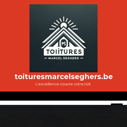
Passer
au
contenu
toituresmarcelseghers.be
L'excellence couvre votre toit.
O
M