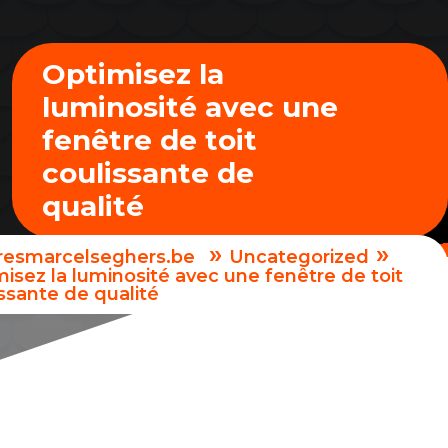
Optimisez la
luminosité avec une
fenêtre de toit
coulissante de
qualité
»
»
uresmarcelseghers.be
Uncategorized
isez la luminosité avec une fenêtre de toit
ssante de qualité