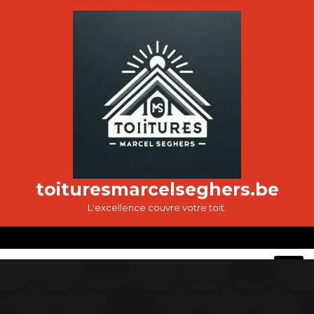
Passer
au
contenu
toituresmarcelseghers.be
L'excellence couvre votre toit.
O
M