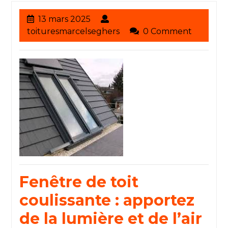
13
13 mars 2025
mars
toituresmarcelseghers
toituresmarcelseghers
0 Comment
2025
Fenêtre de toit
coulissante : apportez
de la lumière et de l’air