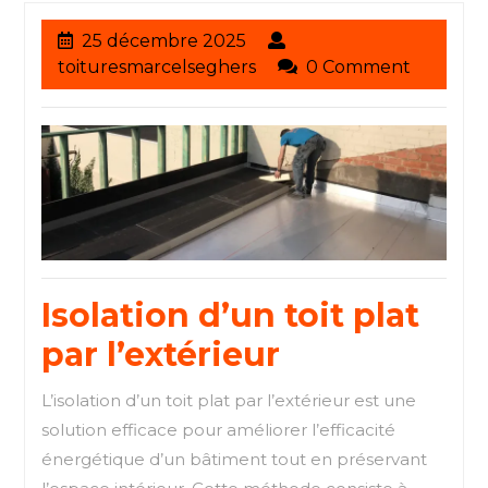
25
25 décembre 2025
décembre
toituresmarcelseghers
toituresmarcelseghers
0 Comment
2025
Isolation d’un toit plat
par l’extérieur
L’isolation d’un toit plat par l’extérieur est une
solution efficace pour améliorer l’efficacité
énergétique d’un bâtiment tout en préservant