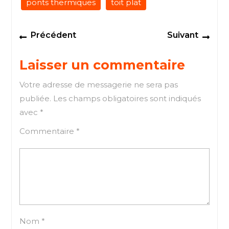
ponts thermiques
toit plat
Navigation
Previous
Next
Précédent
Suivant
de
post:
post
l’article
Laisser un commentaire
Votre adresse de messagerie ne sera pas
publiée.
Les champs obligatoires sont indiqués
avec
*
Commentaire
*
Nom
*