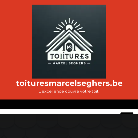
Passer
au
contenu
toituresmarcelseghers.be
L'excellence couvre votre toit.
O
M