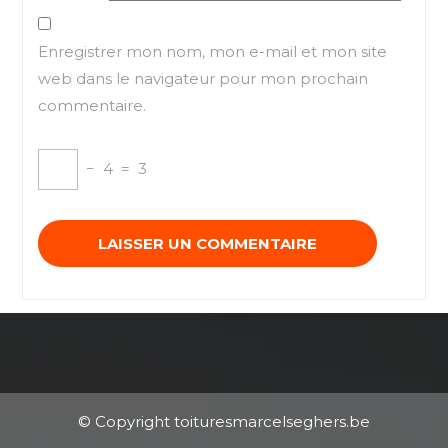
Enregistrer mon nom, mon e-mail et mon site
web dans le navigateur pour mon prochain
commentaire.
−
4
=
3
© Copyright toituresmarcelseghers.be