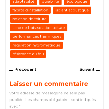
adaptabilité
durabilité
écologique
facilité d'installation
isolant acoustique
isolation de toiture
laine de bois isolation toiture
performances thermiques
régulation hygrométrique
résistance au feu
Navigation
Previous
Next
Précédent
Suivant
de
post:
post
l’article
Laisser un commentaire
Votre adresse de messagerie ne sera pas
publiée.
Les champs obligatoires sont indiqués
avec
*