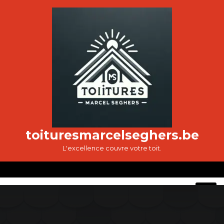
Passer
au
contenu
toituresmarcelseghers.be
L'excellence couvre votre toit.
O
M