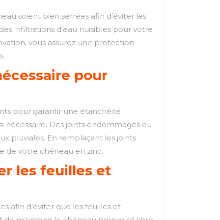
neau soient bien serrées afin d’éviter les
s infiltrations d’eau nuisibles pour votre
novation, vous assurez une protection
s.
nécessaire pour
oints pour garantir une étanchéité
 si nécessaire. Des joints endommagés ou
x pluviales. En remplaçant les joints
vie de votre chéneau en zinc.
 les feuilles et
s afin d’éviter que les feuilles et
t de maintenir le chéneau propre et libre