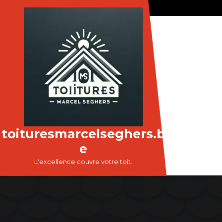
Passer
au
contenu
toituresmarcelseghers.b
e
L'excellence couvre votre toit.