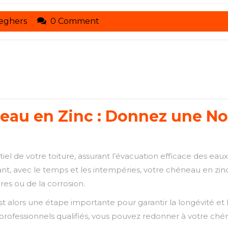
toituresmarcelseghers
seghers
0 Comment
au en Zinc : Donnez une Nou
el de votre toiture, assurant l’évacuation efficace des eau
ant, avec le temps et les intempéries, votre chéneau en zin
ures ou de la corrosion.
t alors une étape importante pour garantir la longévité et 
s professionnels qualifiés, vous pouvez redonner à votre ché