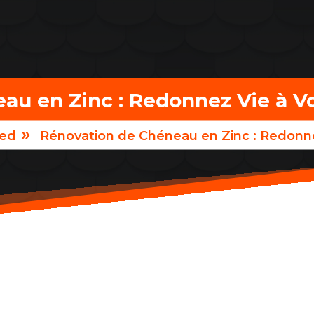
au en Zinc : Redonnez Vie à Vo
»
zed
Rénovation de Chéneau en Zinc : Redonne