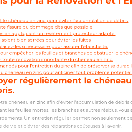
ls pour la Rénovation et l’E
 le chéneau en zinc pour éviter l’accumulation de débris.
oute fissure ou dommage dès que possible.
s en appliquant un revêtement protecteur adapté.
 soient bien serrées pour éviter les fuites.
acez-les si nécessaire pour assurer l’étanchéité.
 pour empêcher les feuilles et branches de obstruer le chén
ur toute rénovation importante du cheneau en zinc.
andés pour l’entretien du zinc afin de préserver sa durabili
 du cheneau en zinc pour anticiper tout problème potentiel
oyer régulièrement le chéneau 
ris.
otre chéneau en zinc afin d’éviter l’accumulation de débris 
ant les feuilles mortes, les branches et autres résidus, vo
bordements. Un entretien régulier permet non seulement de
de vie et d’éviter des réparations coûteuses à l’avenir.