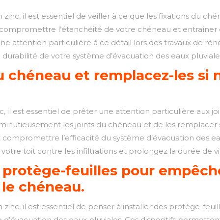
inc, il est essentiel de veiller à ce que les fixations du ché
 compromettre l’étanchéité de votre chéneau et entraîner de
une attention particulière à ce détail lors des travaux de ré
a durabilité de votre système d’évacuation des eaux pluviale
du chéneau et remplacez-les si 
 il est essentiel de prêter une attention particulière aux j
minutieusement les joints du chéneau et de les remplacer
t compromettre l’efficacité du système d’évacuation des eau
otre toit contre les infiltrations et prolongez la durée de 
 protège-feuilles pour empêcher
 le chéneau.
nc, il est essentiel de penser à installer des protège-feuille
d’évacuation des eaux pluviales. Ces dispositifs permetten