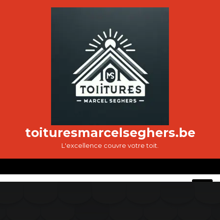
Passer
au
contenu
toituresmarcelseghers.be
L'excellence couvre votre toit.
O
M