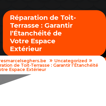
Réparation de Toit-
Terrasse : Garantir
l’Étanchéité de
Votre Espace
Extérieur
»
»
uresmarcelseghers.be
Uncategorized
ation de Toit-Terrasse : Garantir l’Étanchéité
otre Espace Extérieur