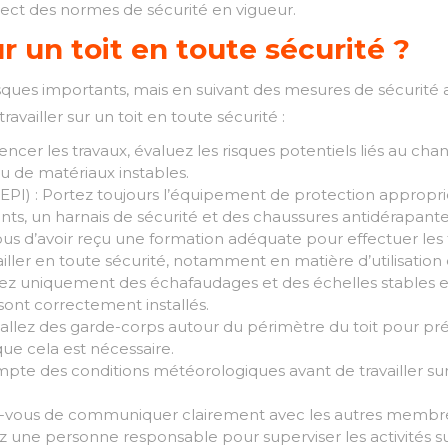
pect des normes de sécurité en vigueur.
r un toit en toute sécurité ?
risques importants, mais en suivant des mesures de sécurité 
availler sur un toit en toute sécurité :
er les travaux, évaluez les risques potentiels liés au chanti
u de matériaux instables.
(EPI) : Portez toujours l’équipement de protection approp
ants, un harnais de sécurité et des chaussures antidérapante
 d’avoir reçu une formation adéquate pour effectuer les t
ller en toute sécurité, notamment en matière d’utilisation
sez uniquement des échafaudages et des échelles stables et 
 sont correctement installés.
stallez des garde-corps autour du périmètre du toit pour prév
ue cela est nécessaire.
e des conditions météorologiques avant de travailler sur le
vous de communiquer clairement avec les autres membres de 
z une personne responsable pour superviser les activités sur