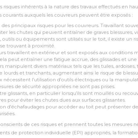
risques inhérents à la nature des travaux effectués en haut
es courants auxquels les couvreurs peuvent être exposés :
es principaux risques pour les couvreurs. Travaillant souvent 
r les chutes qui peuvent entraîner de graves blessures, vo
outils ou équipements sont utilisés sur le toit, il existe un
 se trouvant à proximité.
rs travaillent en extérieur et sont exposés aux conditions m
 Cela peut entraîner une fatigue accrue, des glissades et une
s manipulent divers matériaux tels que les tuiles, ardoises, 
 lourds et tranchants, augmentant ainsi le risque de blessu
nécessitent l’utilisation d’outils électriques ou la manipulati
mesures de sécurité appropriées ne sont pas prises.
tre glissants, en particulier lorsqu’ils sont mouillés ou rec
 pour éviter les chutes dues aux surfaces glissantes.
ation d’échafaudages pour accéder au toit peut présenter des
risées.
conscients de ces risques et prennent toutes les mesures né
ts de protection individuelle (EPI) appropriés, la formation 