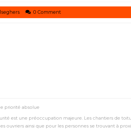
toituresmarcelseghers
lseghers
0 Comment
ne priorité absolue
 sécurité est une préoccupation majeure. Les chantiers de to
s ouvriers ainsi que pour les personnes se trouvant à proxi