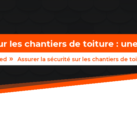
ur les chantiers de toiture : un
»
zed
Assurer la sécurité sur les chantiers de toi