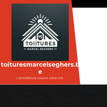
Passer
au
contenu
toituresmarcelseghers.b
e
L'excellence couvre votre toit.