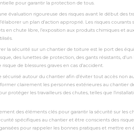
ielle pour garantir la protection de tous.
r une évaluation rigoureuse des risques avant le début des tr
d’élaborer un plan d’action approprié. Les risques courants s
ts en chute libre, l’exposition aux produits chimiques et aux
lisés.
 la sécurité sur un chantier de toiture est le port des équ
e, des lunettes de protection, des gants résistants, d’un 
e risque de blessures graves en cas d’accident.
tre sécurisé autour du chantier afin d’éviter tout accès non 
informer clairement les personnes extérieures au chantier d
r protéger les travailleurs des chutes, telles que l’installa
lement des éléments clés pour garantir la sécurité sur les cha
urité spécifiques au chantier et être conscients des risque
 organisées pour rappeler les bonnes pratiques et mettre en 