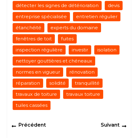
détecter les signes de détérioration
devis
entreprise spécialisée
entretien régulier
étanchéité
experts du domaine
fenêtres de toit
fuites
inspection régulière
investir
isolation
nettoyer gouttières et chéneaux
normes en vigueur
rénovation
réparation
solidité
tranquillité
travaux de toiture
travaux toiture
tuiles cassées
Navigation
Previous
Next
Précédent
Suivant
de
post:
post