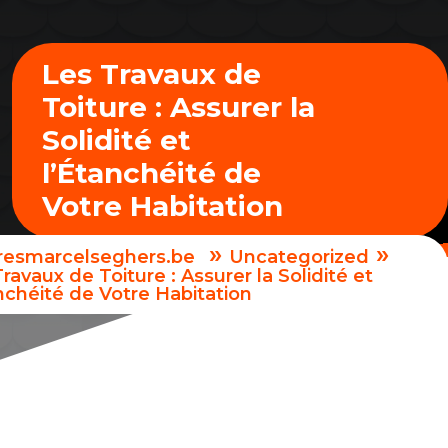
Les Travaux de
Toiture : Assurer la
Solidité et
l’Étanchéité de
Votre Habitation
»
»
uresmarcelseghers.be
Uncategorized
ravaux de Toiture : Assurer la Solidité et
nchéité de Votre Habitation