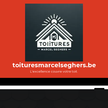
Passer
au
contenu
toituresmarcelseghers.be
L'excellence couvre votre toit.
O
M