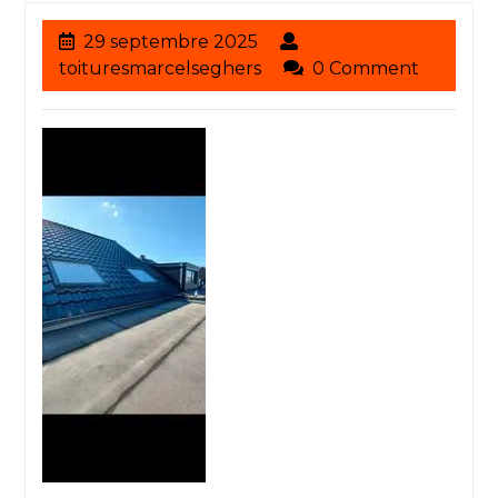
29
29 septembre 2025
septembre
toituresmarcelseghers
toituresmarcelseghers
0 Comment
2025