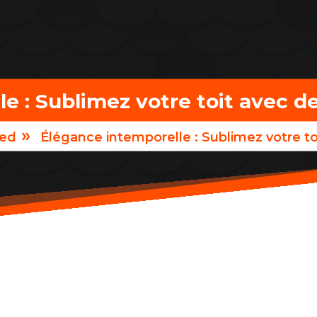
e : Sublimez votre toit avec de
»
zed
Élégance intemporelle : Sublimez votre to