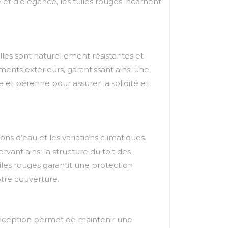
 et d’élégance, les tuiles rouges incarnent
lles sont naturellement résistantes et
ents extérieurs, garantissant ainsi une
ue et pérenne pour assurer la solidité et
ions d’eau et les variations climatiques.
vant ainsi la structure du toit des
les rouges garantit une protection
votre couverture.
conception permet de maintenir une