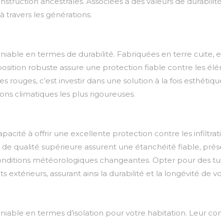
struction ancestrales. Associées à des valeurs de durabilité
à travers les générations.
niable en termes de durabilité. Fabriquées en terre cuite, e
sition robuste assure une protection fiable contre les élém
es rouges, c’est investir dans une solution à la fois esthétiq
ions climatiques les plus rigoureuses.
pacité à offrir une excellente protection contre les infiltrat
e qualité supérieure assurent une étanchéité fiable, préser
nditions météorologiques changeantes. Opter pour des tui
s extérieurs, assurant ainsi la durabilité et la longévité de 
éniable en termes d’isolation pour votre habitation. Leur 