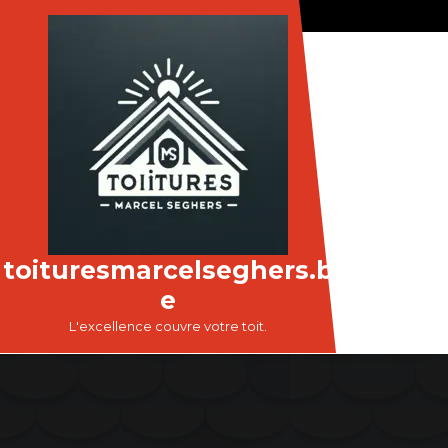
Passer
au
contenu
toituresmarcelseghers.b
e
L'excellence couvre votre toit.