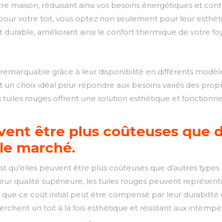
tre maison, réduisant ainsi vos besoins énergétiques et con
s pour votre toit, vous optez non seulement pour leur esthé
t durable, améliorant ainsi le confort thermique de votre foy
 remarquable grâce à leur disponibilité en différents modèl
ait un choix idéal pour répondre aux besoins variés des prop
 tuiles rouges offrent une solution esthétique et fonctionn
vent être plus coûteuses que d
 le marché.
st qu’elles peuvent être plus coûteuses que d’autres types 
 leur qualité supérieure, les tuiles rouges peuvent représente
que ce coût initial peut être compensé par leur durabilité et
chent un toit à la fois esthétique et résistant aux intempér