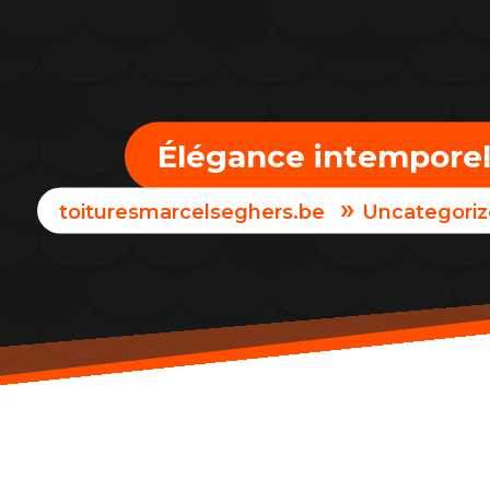
Élégance intemporell
»
toituresmarcelseghers.be
Uncategori