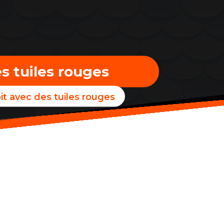
s tuiles rouges
it avec des tuiles rouges