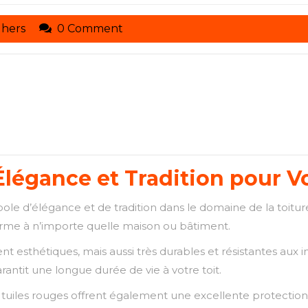
toituresmarcelseghers
ghers
0 Comment
Élégance et Tradition pour Vo
bole d’élégance et de tradition dans le domaine de la toitu
rme à n’importe quelle maison ou bâtiment.
nt esthétiques, mais aussi très durables et résistantes aux i
rantit une longue durée de vie à votre toit.
s tuiles rouges offrent également une excellente protection c