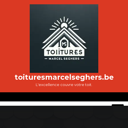
Passer
au
contenu
toituresmarcelseghers.be
L'excellence couvre votre toit.
O
M