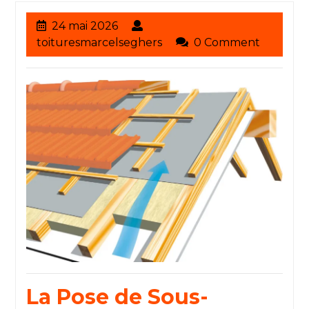
24
24 mai 2026
mai
toituresmarcelseghers
toituresmarcelseghers
0 Comment
2026
La Pose de Sous-