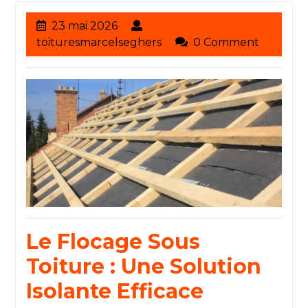
23
23 mai 2026
mai
toituresmarcelseghers
toituresmarcelseghers
0 Comment
2026
Le Flocage Sous
Toiture : Une Solution
Isolante Efficace