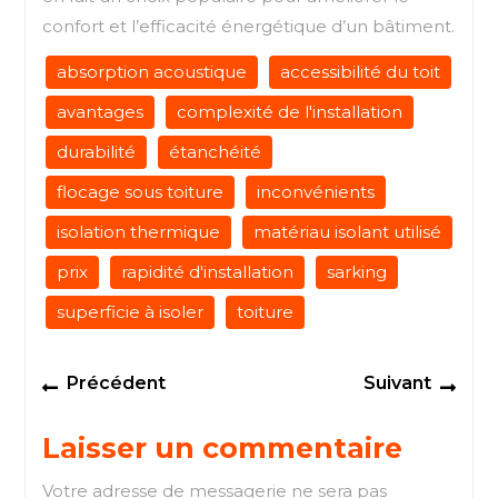
confort et l’efficacité énergétique d’un bâtiment.
absorption acoustique
accessibilité du toit
avantages
complexité de l'installation
durabilité
étanchéité
flocage sous toiture
inconvénients
isolation thermique
matériau isolant utilisé
prix
rapidité d'installation
sarking
superficie à isoler
toiture
Navigation
Previous
Next
Précédent
Suivant
de
post:
post
l’article
Laisser un commentaire
Votre adresse de messagerie ne sera pas