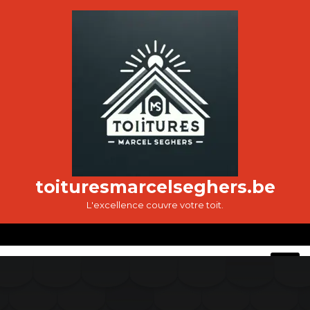
Passer
au
contenu
toituresmarcelseghers.be
L'excellence couvre votre toit.
O
M