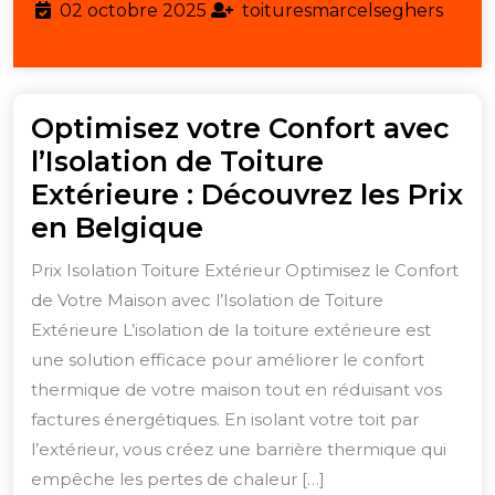
02
02 octobre 2025
toituresmarcelseghers
toituresmarcelseghers
octobre
2025
Optimisez votre Confort avec
l’Isolation de Toiture
Extérieure : Découvrez les Prix
Optimisez
en Belgique
votre
Prix Isolation Toiture Extérieur Optimisez le Confort
Confort
de Votre Maison avec l’Isolation de Toiture
avec
Extérieure L’isolation de la toiture extérieure est
l’Isolation
une solution efficace pour améliorer le confort
de
thermique de votre maison tout en réduisant vos
factures énergétiques. En isolant votre toit par
Toiture
l’extérieur, vous créez une barrière thermique qui
Extérieure
empêche les pertes de chaleur […]
: