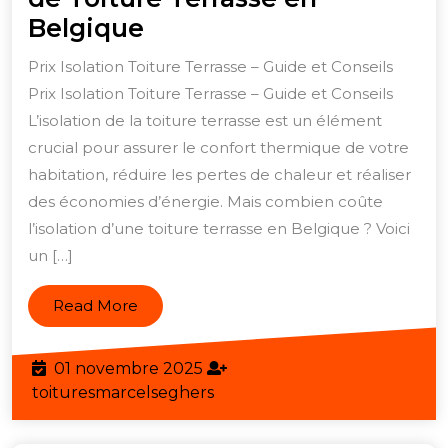
Guide
Belgique
des
Prix Isolation Toiture Terrasse – Guide et Conseils
Prix
Prix Isolation Toiture Terrasse – Guide et Conseils
pour
L’isolation de la toiture terrasse est un élément
l’Isolation
crucial pour assurer le confort thermique de votre
de
habitation, réduire les pertes de chaleur et réaliser
des économies d’énergie. Mais combien coûte
Toiture
l’isolation d’une toiture terrasse en Belgique ? Voici
Terrasse
un […]
en
Belgique
Read
Read More
More
01
01 novembre 2025
novembre
toituresmarcelseghers
toituresmarcelseghers
2025