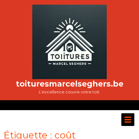
Passer
au
contenu
toituresmarcelseghers.be
L'excellence couvre votre toit.
O
M
Étiquette :
coût