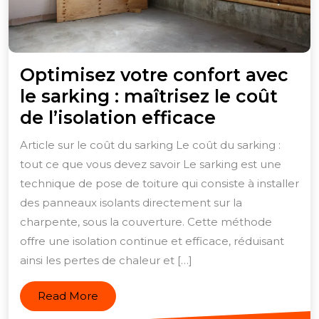
Optimisez votre confort avec
le sarking : maîtrisez le coût
Optimisez
de l’isolation efficace
votre
Article sur le coût du sarking Le coût du sarking :
confort
tout ce que vous devez savoir Le sarking est une
avec
technique de pose de toiture qui consiste à installer
le
des panneaux isolants directement sur la
sarking
charpente, sous la couverture. Cette méthode
offre une isolation continue et efficace, réduisant
:
ainsi les pertes de chaleur et […]
maîtrisez
le
Read
Read More
coût
More