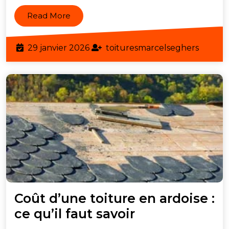
en
Read
Read More
Belgique
More
29
toitur
29 janvier 2026
toituresmarcelseghers
janvier
2026
Coût d’une toiture en ardoise :
Coût
ce qu’il faut savoir
d’une