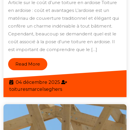
Article sur le coût d’une toiture en ardoise Toiture
toiture
en ardoise : coût et avantages L’ardoise est un
en
matériau de couverture traditionnel et élégant qui
ardoise
confère un charme indéniable à tout bâtiment.
:
Cependant, beaucoup se demandent quel est le
coût associé à la pose d’une toiture en ardoise. Il
ce
est important de comprendre que le […]
qu’il
faut
Read
Read More
savoir
More
04
04 décembre 2025
décembre
toituresmarcelseghers
toituresmarcelseghers
2025