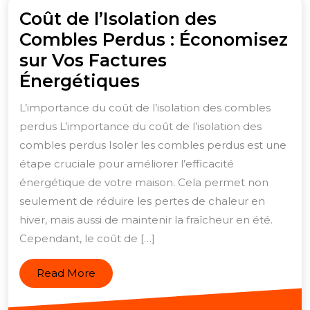
Coût de l’Isolation des
Combles Perdus : Économisez
sur Vos Factures
Coût
Énergétiques
de
L’importance du coût de l’isolation des combles
l’Isolation
perdus L’importance du coût de l’isolation des
des
combles perdus Isoler les combles perdus est une
Combles
étape cruciale pour améliorer l’efficacité
Perdus
énergétique de votre maison. Cela permet non
seulement de réduire les pertes de chaleur en
:
hiver, mais aussi de maintenir la fraîcheur en été.
Économisez
Cependant, le coût de […]
sur
Vos
Read
Read More
Factures
More
Énergétiques