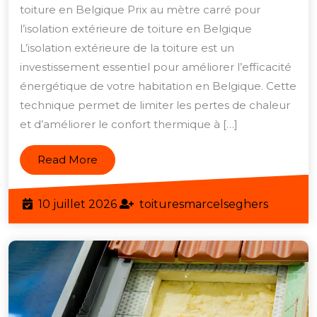
mètre
toiture en Belgique Prix au mètre carré pour
carré
l’isolation extérieure de toiture en Belgique
de
L’isolation extérieure de la toiture est un
l’isolation
investissement essentiel pour améliorer l’efficacité
énergétique de votre habitation en Belgique. Cette
extérieure
technique permet de limiter les pertes de chaleur
de
et d’améliorer le confort thermique à […]
toiture
en
Read
Read More
Belgique
More
10
toitures
10 juillet 2026
toituresmarcelseghers
juillet
2026