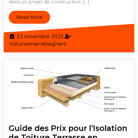
dans un projet de construction. […]
Ce
qu’il
Read
Read More
Faut
More
Savoir
23
23 novembre 2025
en
novembre
toituresmarcelseghers
toituresmarcelseghers
Belgique
2025
Guide des Prix pour l’Isolation
de Toiture Terrasse en