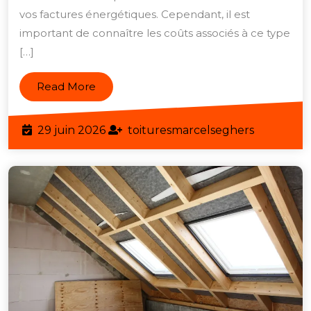
vos factures énergétiques. Cependant, il est
de
important de connaître les coûts associés à ce type
toiture
[…]
par
l’intérieur
Read
Read More
:
More
Guide
29
toituresm
29 juin 2026
toituresmarcelseghers
des
juin
prix
2026
en
Belgique