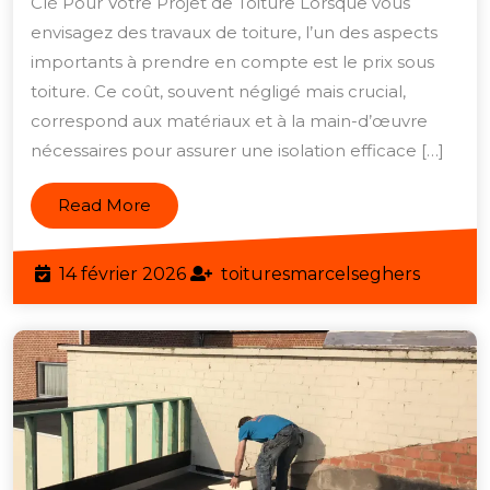
Clé Pour Votre Projet de Toiture Lorsque vous
:
envisagez des travaux de toiture, l’un des aspects
Les
importants à prendre en compte est le prix sous
Clés
toiture. Ce coût, souvent négligé mais crucial,
correspond aux matériaux et à la main-d’œuvre
pour
nécessaires pour assurer une isolation efficace […]
Comprendre
les
Read
Read More
Prix
More
Sous
14
toiture
14 février 2026
toituresmarcelseghers
Toiture
février
2026