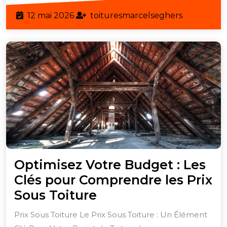
de
12
toituresma
12 mai 2026
toituresmarcelseghers
l’isolation
mai
efficace
2026
Optimisez Votre Budget : Les
Clés pour Comprendre les Prix
Optimisez
Sous Toiture
Votre
Prix Sous Toiture Le Prix Sous Toiture : Un Élément
Budget