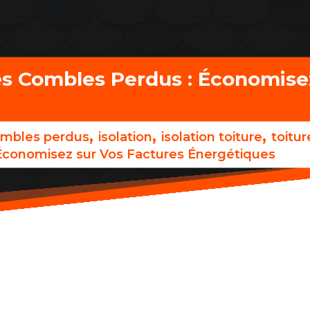
des Combles Perdus : Économise
,
,
,
mbles perdus
isolation
isolation toiture
toitur
 Économisez sur Vos Factures Énergétiques