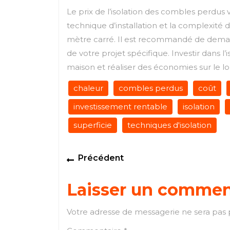
Le prix de l’isolation des combles perdus va
technique d’installation et la complexité d
mètre carré. Il est recommandé de demand
de votre projet spécifique. Investir dans l
maison et réaliser des économies sur le l
chaleur
combles perdus
coût
investissement rentable
isolation
superficie
techniques d'isolation
Navigation
Previous
Précédent
de
post:
Laisser un commen
l’article
Votre adresse de messagerie ne sera pas 