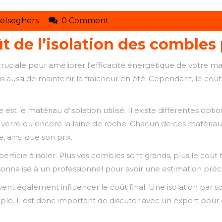
toituresmarcelseghers
elseghers
0 Comment
t de l’isolation des combles
cruciale pour améliorer l’efficacité énergétique de votre 
is aussi de maintenir la fraîcheur en été. Cependant, le coû
le matériau d’isolation utilisé. Il existe différentes option
de verre ou encore la laine de roche. Chacun de ces matériau
 ainsi que son prix.
perficie à isoler. Plus vos combles sont grands, plus le coût to
lisé à un professionnel pour avoir une estimation précise
euvent également influencer le coût final. Une isolation pa
e. Il est donc important de discuter avec un expert pour 