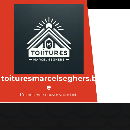
Passer
au
contenu
toituresmarcelseghers.b
e
L'excellence couvre votre toit.