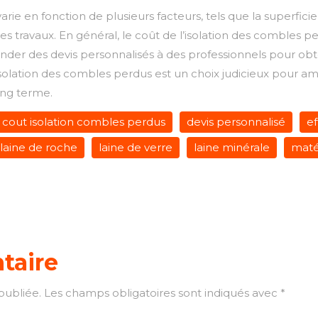
rie en fonction de plusieurs facteurs, tels que la superficie à 
es travaux. En général, le coût de l’isolation des combles p
er des devis personnalisés à des professionnels pour obte
’isolation des combles perdus est un choix judicieux pour am
ong terme.
cout isolation combles perdus
devis personnalisé
ef
laine de roche
laine de verre
laine minérale
maté
taire
publiée.
Les champs obligatoires sont indiqués avec
*