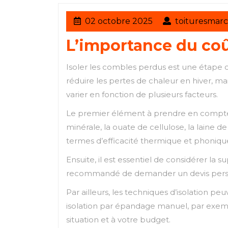
02
02 octobre 2025
toituresmarc
octobre
L’importance du coû
2025
Isoler les combles perdus est une étape 
réduire les pertes de chaleur en hiver, ma
varier en fonction de plusieurs facteurs.
Le premier élément à prendre en compte est 
minérale, la ouate de cellulose, la laine 
termes d’efficacité thermique et phonique,
Ensuite, il est essentiel de considérer la su
recommandé de demander un devis personna
Par ailleurs, les techniques d’isolation p
isolation par épandage manuel, par exempl
situation et à votre budget.