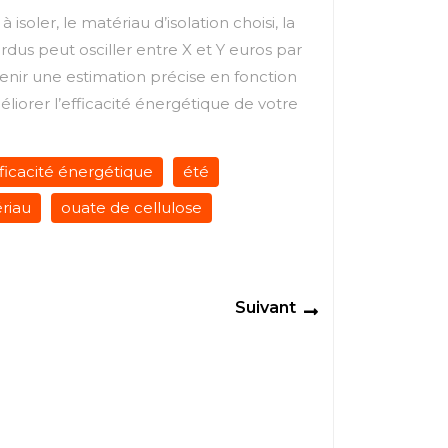
isoler, le matériau d’isolation choisi, la
erdus peut osciller entre X et Y euros par
nir une estimation précise en fonction
éliorer l’efficacité énergétique de votre
ficacité énergétique
été
riau
ouate de cellulose
Next
Suivant
post: