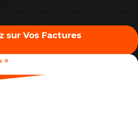
z sur Vos Factures
»
e