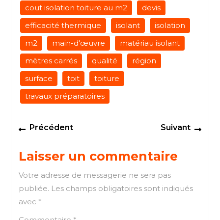
cout isolation toiture au m2
devis
efficacité thermique
isolant
isolation
m2
main-d'œuvre
matériau isolant
mètres carrés
qualité
région
surface
toit
toiture
travaux préparatoires
Navigation
Previous
Next
Précédent
Suivant
de
post:
post
l’article
Laisser un commentaire
Votre adresse de messagerie ne sera pas
publiée.
Les champs obligatoires sont indiqués
avec
*
Commentaire
*