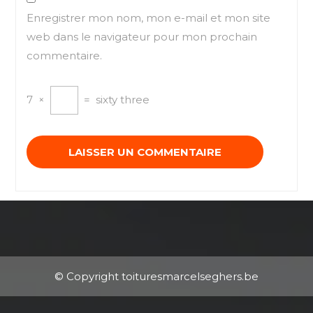
Enregistrer mon nom, mon e-mail et mon site
web dans le navigateur pour mon prochain
commentaire.
7
×
=
sixty three
© Copyright toituresmarcelseghers.be