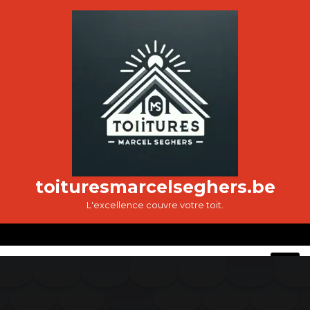
Passer
au
contenu
toituresmarcelseghers.be
L'excellence couvre votre toit.
O
M