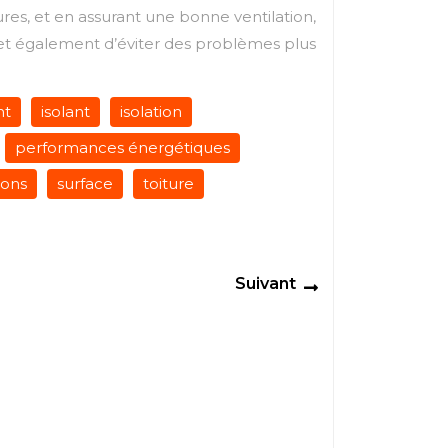
ures, et en assurant une bonne ventilation,
met également d’éviter des problèmes plus
nt
isolant
isolation
performances énergétiques
ions
surface
toiture
Next
Suivant
post: