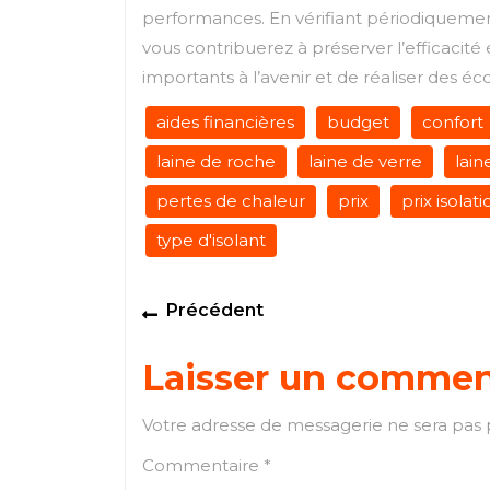
performances. En vérifiant périodiquement 
vous contribuerez à préserver l’efficaci
importants à l’avenir et de réaliser des é
aides financières
budget
confort
laine de roche
laine de verre
lain
pertes de chaleur
prix
prix isolat
type d'isolant
Navigation
Previous
Précédent
de
post:
Laisser un commen
l’article
Votre adresse de messagerie ne sera pas 
Commentaire
*