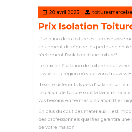
28
28 avril 2025
toituresmarcels
avril
Prix Isolation Toitu
2025
L’isolation de la toiture est un investiss
seulement de réduire les pertes de chale
réellement l’isolation d’une toiture?
Le prix de l’isolation de toiture peut varier
travail et la région où vous vous trouvez. 
Il existe différents types d’isolants sur 
l’isolation de toiture sont la laine minéral
vos besoins en termes d’isolation thermiq
En plus du coût des matériaux, il est impo
des professionnels qualifiés garantira une
de votre maison.