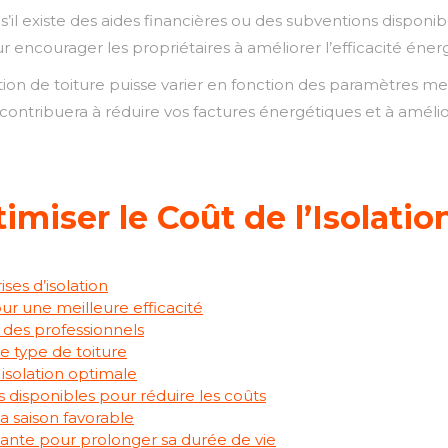
il existe des aides financières ou des subventions disponible
our encourager les propriétaires à améliorer l’efficacité én
tion de toiture puisse varier en fonction des paramètres ment
contribuera à réduire vos factures énergétiques et à améli
imiser le Coût de l’Isolatio
ses d’isolation
our une meilleure efficacité
ns des professionnels
e type de toiture
 isolation optimale
 disponibles pour réduire les coûts
la saison favorable
stante pour prolonger sa durée de vie