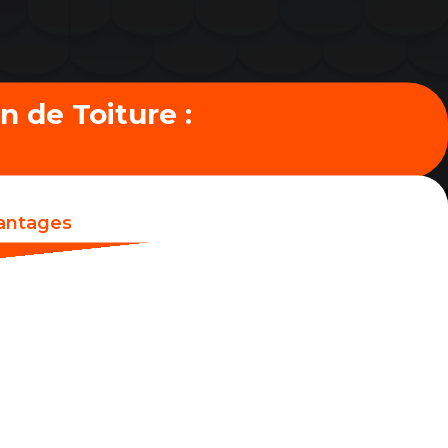
n de Toiture :
vantages