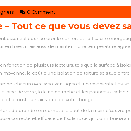
toituresmarcelseghers
eghers
0 Comment
re – Tout ce que vous devez s
ement essentiel pour assurer le confort et l’efficacité énerg
ur en hiver, mais aussi de maintenir une température agré
 en fonction de plusieurs facteurs, tels que la surface à isoler
En moyenne, le coût d’une isolation de toiture se situe entre
le marché, chacun avec ses avantages et inconvénients. Les is
e, la laine de verre, la laine de roche et les panneaux isolants
ue et acoustique, ainsi que de votre budget.
rtant de prendre en compte le coût de la main-d’œuvre pour l
 pose correcte et efficace de l’isolant, ce qui contribuera