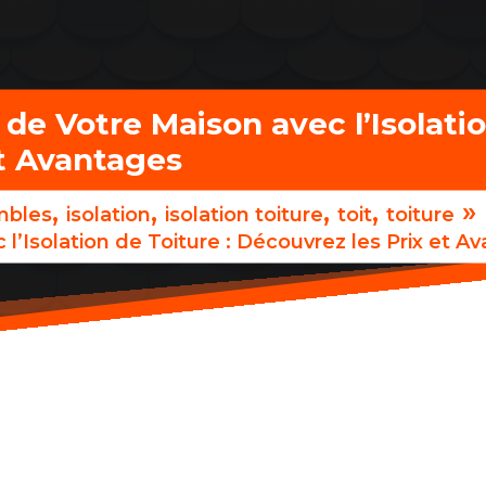
de Votre Maison avec l’Isolatio
et Avantages
,
,
,
,
»
mbles
isolation
isolation toiture
toit
toiture
l’Isolation de Toiture : Découvrez les Prix et A