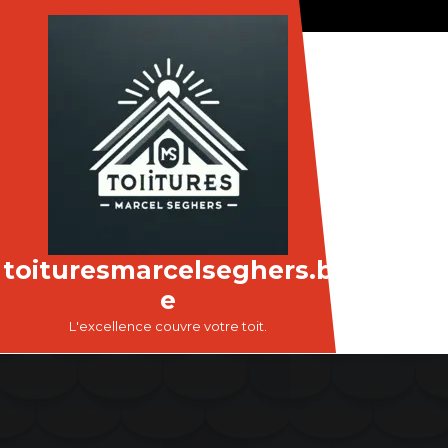
Passer
au
contenu
toituresmarcelseghers.b
e
L'excellence couvre votre toit.