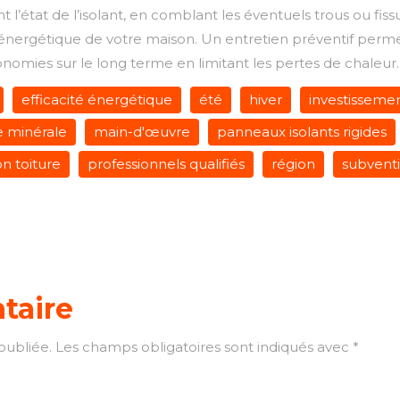
l’état de l’isolant, en comblant les éventuels trous ou fiss
té énergétique de votre maison. Un entretien préventif per
conomies sur le long terme en limitant les pertes de chaleur.
efficacité énergétique
été
hiver
investisseme
e minérale
main-d'œuvre
panneaux isolants rigides
ion toiture
professionnels qualifiés
région
subvent
taire
publiée.
Les champs obligatoires sont indiqués avec
*