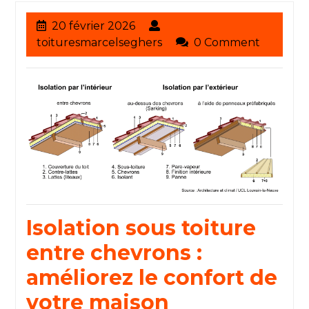
20
20 février 2026
février
toituresmarcelseghers
toituresmarcelseghers
0 Comment
2026
Isolation sous toiture
entre chevrons :
améliorez le confort de
votre maison