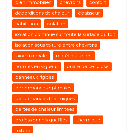
bien immobilier
chevrons
confort
déperditions de chaleur
épaisseur
habitation
isolation
isolation continue sur toute la surface du toit
isolation sous toiture entre chevrons
laine minérale
matériau isolant
normes en vigueur
ouate de cellulose
panneaux rigides
performances optimales
performances thermiques
pertes de chaleur limitées
professionnels qualifiés
thermique
toiture