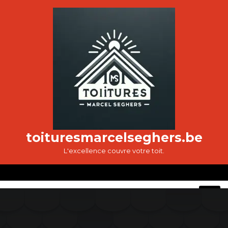
Passer
au
contenu
toituresmarcelseghers.be
L'excellence couvre votre toit.
O
M