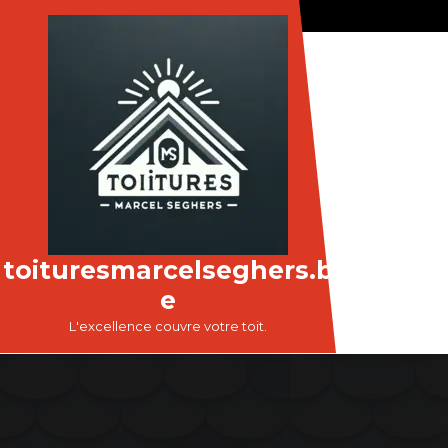
Passer
au
contenu
toituresmarcelseghers.b
e
L'excellence couvre votre toit.