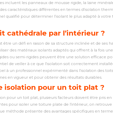
es incluent les panneaux de mousse rigide, la laine minérale
es caractéristiques différentes en termes d’isolation thermiq
qualifié pour déterminer l’isolant le plus adapté à votre t
 cathédrale par l’intérieur ?
eut être un défi en raison de sa structure inclinée et de ses 
tiliser des matériaux isolants adaptés qui offrent à la fois
 rigides ou semi-rigides peuvent être une solution efficace 
ntiel de veiller à ce que l’isolation soit correctement instal
pel à un professionnel expérimenté dans l’isolation des toits
rmes en vigueur et pour obtenir des résultats durables.
 isolation pour un toit plat ?
olation pour un toit plat, plusieurs facteurs doivent être pr
es pour isoler une toiture plate de l’intérieur, on retrouve l
que méthode présente des avantages spécifiques en termes d