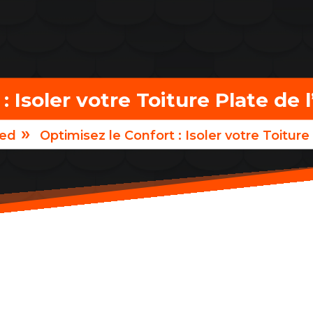
 Isoler votre Toiture Plate de l
»
zed
Optimisez le Confort : Isoler votre Toiture 