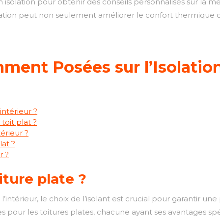
 isolation pour obtenir des conseils personnalisés sur la mei
olation peut non seulement améliorer le confort thermique d
ent Posées sur l’Isolation
intérieur ?
toit plat ?
érieur ?
lat ?
r ?
iture plate ?
de l’intérieur, le choix de l’isolant est crucial pour garanti
es pour les toitures plates, chacune ayant ses avantages spéc