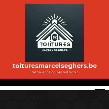
Passer
au
contenu
toituresmarcelseghers.be
L'excellence couvre votre toit.
O
M