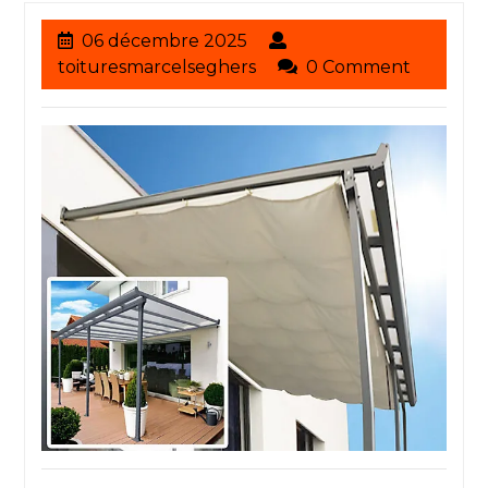
06
06 décembre 2025
décembre
toituresmarcelseghers
toituresmarcelseghers
0 Comment
2025